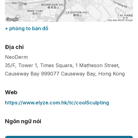
+ phóng to bản đồ
Địa chỉ
NeoDerm
35/F, Tower 1, Times Square, 1 Matheson Street,
Causeway Bay
999077
Causeway Bay
,
Hong Kong
Web
https://www.elyze.com.hk/tc/coolSculpting
Ngôn ngữ nói