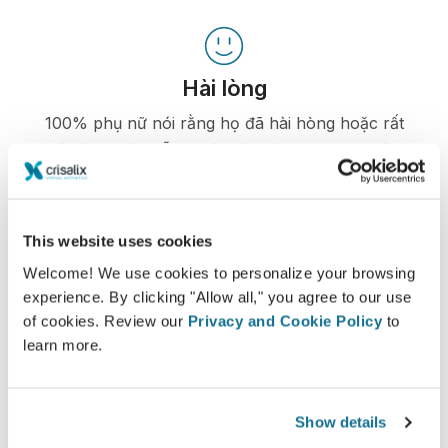
Hài lòng
100% phụ nữ nói rằng họ đã hài hòng hoặc rất
hài lòng với phẫu thuật của mình sau khi nhìn
ảnh mô phỏng 3D Crisalix trước phẫu thuật.*
This website uses cookies
*Khảo sát trực tuyến được tiến hành giữa các bệnh nhân nâng
Welcome! We use cookies to personalize your browsing
ngực đã trải qua phẫu thuật từ tháng 5 năm 2010 đến tháng 9
năm 2011 tại Thụy Sĩ.
experience. By clicking "Allow all," you agree to our use
of cookies. Review our
Privacy and Cookie Policy
to
learn more.
Show details