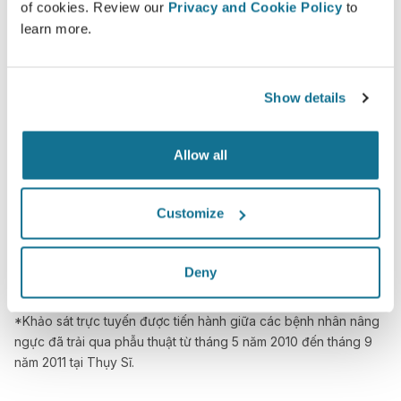
Tự tin
of cookies. Review our
Privacy and Cookie Policy
to
learn more.
Tham gia vào quá trình ra quyết định giúp bệnh
nhân đưa ra lựa chọn đúng đắn.
Show details
Allow all
Hài lòng
100% phụ nữ nói rằng họ đã hài hòng hoặc rất
Customize
hài lòng với phẫu thuật của mình sau khi nhìn
ảnh mô phỏng 3D Crisalix trước phẫu thuật.*
Deny
*Khảo sát trực tuyến được tiến hành giữa các bệnh nhân nâng
ngực đã trải qua phẫu thuật từ tháng 5 năm 2010 đến tháng 9
năm 2011 tại Thụy Sĩ.