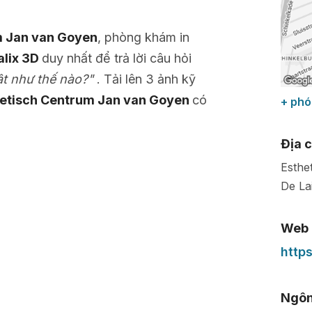
m Jan van Goyen
, phòng khám in
alix 3D
duy nhất để trả lời câu hỏi
ật như thế nào?"
. Tải lên 3 ảnh kỹ
etisch Centrum Jan van Goyen
có
+ phó
Địa c
Esthe
De La
Web
http
Ngôn