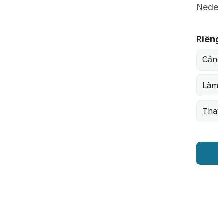
Nede
Riên
Căn
Làm
Thay