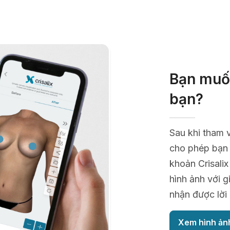
Bạn muốn
bạn?
Sau khi tham 
cho phép bạn 
khoản Crisali
hình ảnh với 
nhận được lời
Xem hình ản