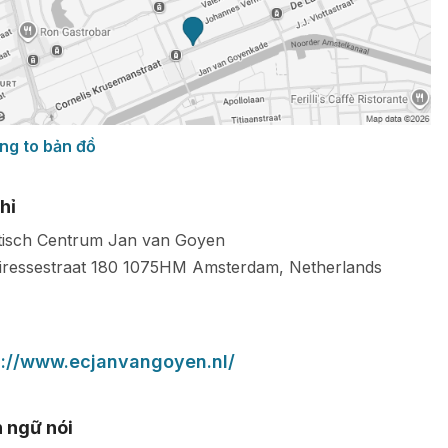
ng to bản đồ
hỉ
tisch Centrum Jan van Goyen
iressestraat 180
1075HM
Amsterdam
,
Netherlands
s://www.ecjanvangoyen.nl/
 ngữ nói