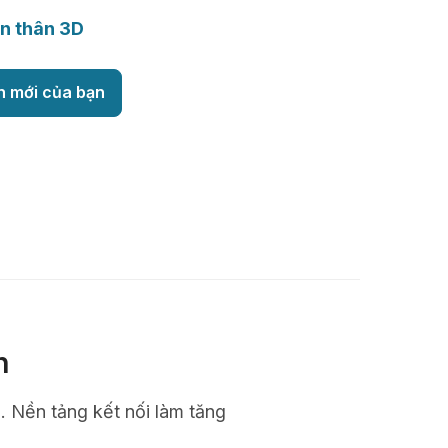
n thân 3D
h mới của bạn
n
n. Nền tảng kết nối làm tăng