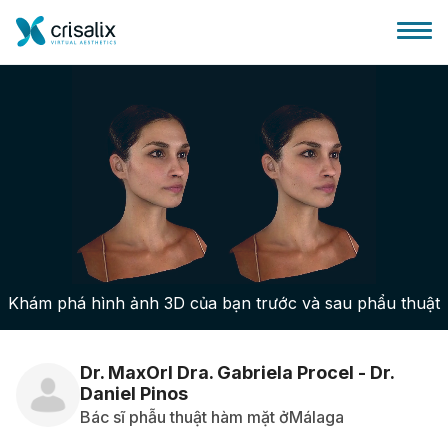
Bác sĩ phẫu thuật
Nền tảng kinh doanh 3D
Khám phá hình ảnh 3D của bạn trước và sau phẩu thuật
Gói
Đánh giá của bệnh nhân
Dr. MaxOrl Dra. Gabriela Procel - Dr.
Daniel Pinos
Bác sĩ phẫu thuật hàm mặt ởMálaga