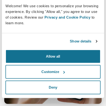
Welcome! We use cookies to personalize your browsing
*Khảo sát trực tuyến được tiến hành giữa các bệnh nhân nâng
experience. By clicking "Allow all," you agree to our use
ngực đã trải qua phẫu thuật từ tháng 5 năm 2010 đến tháng 9
of cookies. Review our
Privacy and Cookie Policy
to
năm 2011 tại Thụy Sĩ.
learn more.
Show details
Allow all
Customize
Deny