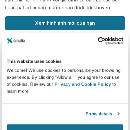
hoặc bất cứ ai bạn muốn nhận được lời khuyên.
Xem hình ảnh mới của bạn
This website uses cookies
Dễ dàng và an toàn
Welcome! We use cookies to personalize your browsing
Crisalix cam kết bảo vệ quyền riêng tư của bạn
experience. By clicking "Allow all," you agree to our use
of cookies. Review our
Privacy and Cookie Policy
to
mọi lúc. Máy chủ của chúng tôi được mã hóa
learn more.
đầy đủ: thông tin của bạn vẫn an toàn và riêng
tư.
Show details