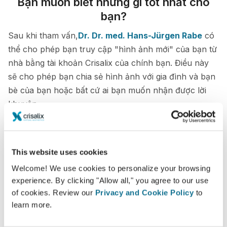
Bạn muốn biết những gì tốt nhất cho
bạn?
Sau khi tham vấn,
Dr. Dr. med. Hans-Jürgen Rabe
có
thể cho phép bạn truy cập "hình ảnh mới" của bạn từ
nhà bằng tài khoản Crisalix của chính bạn. Điều này
sẽ cho phép bạn chia sẻ hình ảnh với gia đình và bạn
bè của bạn hoặc bất cứ ai bạn muốn nhận được lời
khuyên.
Xem hình ảnh mới của bạn
This website uses cookies
Welcome! We use cookies to personalize your browsing
experience. By clicking "Allow all," you agree to our use
of cookies. Review our
Privacy and Cookie Policy
to
learn more.
Dễ dàng và an toàn
Crisalix cam kết bảo vệ quyền riêng tư của bạn