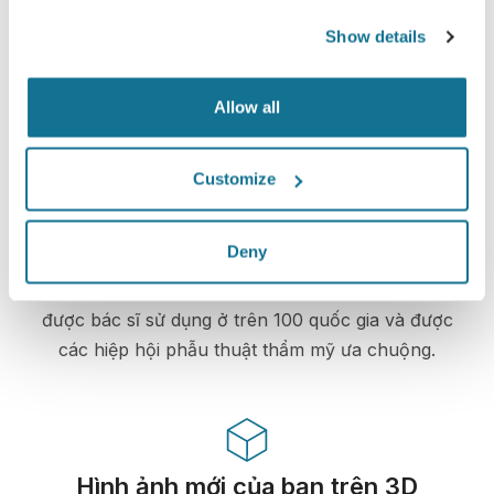
mọi lúc. Máy chủ của chúng tôi được mã hóa
Show details
đầy đủ: thông tin của bạn vẫn an toàn và riêng
tư.
Allow all
Customize
Công nghệ cao
Deny
Mô phỏng 3D dựa trên web đầu tiên dành cho
phẫu thuật thẩm mỹ và các thủ tục thẩm mỹ đã
được bác sĩ sử dụng ở trên 100 quốc gia và được
các hiệp hội phẫu thuật thẩm mỹ ưa chuộng.
Hình ảnh mới của bạn trên 3D