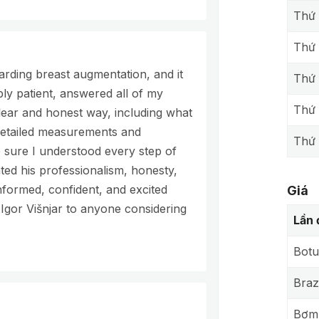
Thứ 
Thứ
garding breast augmentation, and it
Thứ 
bly patient, answered all of my
Thứ
clear and honest way, including what
 detailed measurements and
Thứ 
sure I understood every step of
ated his professionalism, honesty,
informed, confident, and excited
Giá
Igor Višnjar to anyone considering
Lần 
Botu
Brazi
Bơm