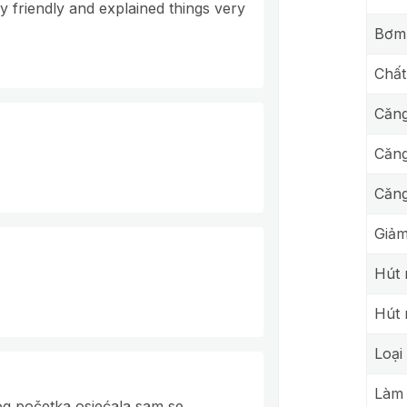
y friendly and explained things very
Bơm 
Chất
Căng
Căng
Căng
Giảm
Hút
Hút 
Loại
Làm 
og početka osjećala sam se