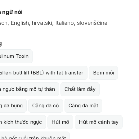
 ngữ nói
ch, English, hrvatski, Italiano, slovenščina
g
ulinum Toxin
illian butt lift (BBL) with fat transfer
Bơm môi
 ngực bằng mỡ tự thân
Chất làm đầy
g da bụng
Căng da cổ
Căng da mặt
m kích thước ngực
Hút mỡ
Hút mỡ cánh tay
 bỏ nốt ruồi trên khuôn mặt