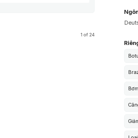
Ngôn
Deuts
1
of 24
Riên
Bot
Braz
Bơm
Căn
Giả
Loại