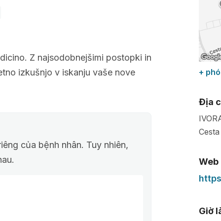
edicino. Z najsodobnejšimi postopki in
tno izkušnjo v iskanju vaše nove
+ phó
Địa c
IVORA
Cesta
riêng của bệnh nhân. Tuy nhiên,
hau.
Web
https
Giờ 