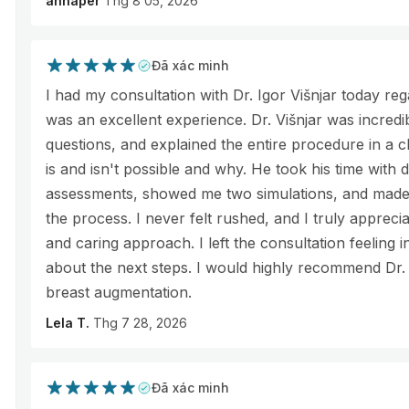
annaper
Thg 8 05, 2026
Đã xác minh
I had my consultation with Dr. Igor Višnjar today re
was an excellent experience. Dr. Višnjar was incredi
questions, and explained the entire procedure in a 
is and isn't possible and why. He took his time with
assessments, showed me two simulations, and made 
the process. I never felt rushed, and I truly appreci
and caring approach. I left the consultation feeling 
about the next steps. I would highly recommend Dr. 
breast augmentation.
Lela T.
Thg 7 28, 2026
Đã xác minh