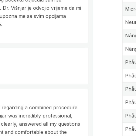
 Dr. Višnjar je odvojio vrijeme da mi
Micr
 i upozna me sa svim opcijama
Neur
.
Nâng
Nân
Phẫu
Phẫu
Phẫu
Phẫu
ar regarding a combined procedure
njar was incredibly professional,
Phẫu
 clearly, answered all my questions
Phẫu
nt and comfortable about the