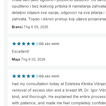
opušteno i bez ikakvog pritiska ili nametanja zahvata.
detaljno objasni sve opcije, odgovori na sva pitanja
zahvata. Topao i iskren pristup koji ulijeva povjerenje
Branci
Thg 6 09, 2026
Đã xác minh
Excellent!
Maja
Thg 6 02, 2026
Đã xác minh
had my consultation today at Estetska Klinika Višnj
removal of excess skin and a breast lift. Dr. Igor Viš
kind, and thorough. He explained the entire process
with patience, and made me feel completely confide