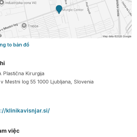
ng to bản đồ
hỉ
 Plastična Kirurgija
 v Mestni log 55
1000
Ljubljana
,
Slovenia
://klinikavisnjar.si/
làm việc