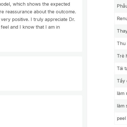
 model, which shows the expected
Phẫu
ore reassurance about the outcome.
Renu
ry positive. I truly appreciate Dr.
 feel and I know that I am in
Thay
Thu 
Trẻ 
Tái 
Tẩy 
làm 
làm 
peel