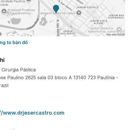
ng to bản đồ
hỉ
 Cirurgia Pástica
ose Paulino 2625 sala 03 bloco A
13140 723
Paulínia
-
razil
://www.drjesercastro.com