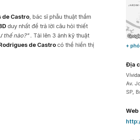
s de Castro
, bác sĩ phẫu thuật thẩm
 3D
duy nhất để trả lời câu hỏi thiết
hư thế nào?"
. Tải lên 3 ảnh kỹ thuật
 Rodrigues de Castro
có thể hiển thị
+ phó
Địa c
Vívida
Av. J
SP
,
B
Web
http