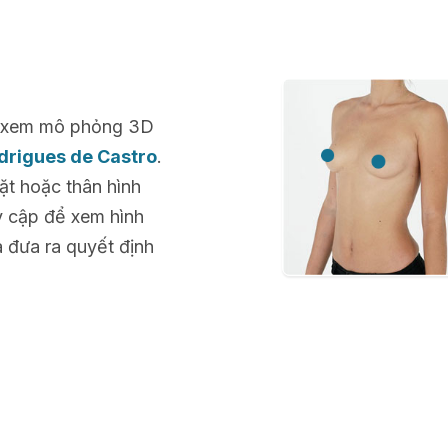
để xem mô phỏng 3D
odrigues de Castro
.
ặt hoặc thân hình
uy cập để xem hình
à đưa ra quyết định