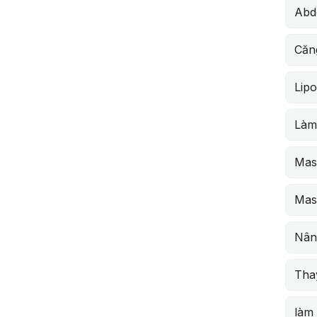
Abdo
Căn
Lipo
Làm
Mas
Mas
Nân
Thay
làm