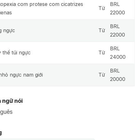
opexia com protese com cicatrizes
BRL
Từ
uenas
22000
BRL
g ngực
Từ
22000
BRL
 thế túi ngực
Từ
24000
BRL
nhỏ ngực nam giới
Từ
20000
 ngữ nói
uguês
g