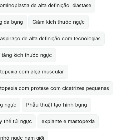
minoplastia de alta definição, diastase
g da bụng
Giảm kích thước ngực
aspiraço de alta definição com tecnologias
 tăng kich thước ngực
topexia com alça muscular
topexia com protese com cicatrizes pequenas
g ngực
Phẫu thuật tạo hình bụng
 thế túi ngực
explante e mastopexia
 nhỏ ngực nam giới