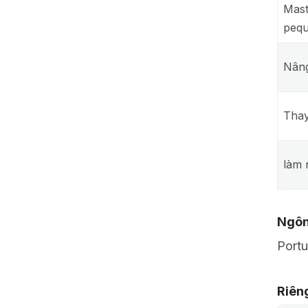
Mast
peq
Nân
Thay
làm 
Ngôn
Port
Riên