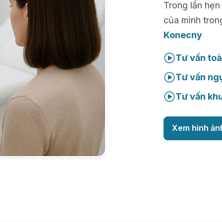
Trong lần hẹn
của mình tron
Konecny
Tư vấn toà
Tư vấn ng
Tư vấn kh
Xem hình ản