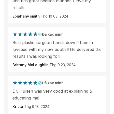
and has great bedside manner. I love my
results.
Epiphany smith
Thg 10 03, 2024
Đã xác minh
Best plastic surgeon hands down!! I am in
loveeee with my new boobs!! He delivered the
results I was looking for!
Brittany McLaughlin
Thg 9 23, 2024
Đã xác minh
Dr. Hulsen was very good at explaining &
educating me!
Krista
Thg 9 13, 2024