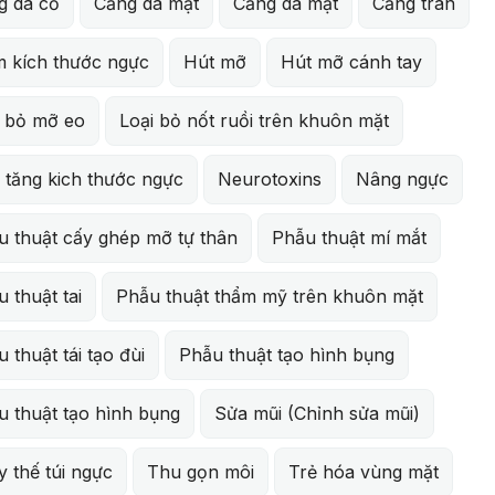
g da cổ
Căng da mặt
Căng da mặt
Căng trán
m kích thước ngực
Hút mỡ
Hút mỡ cánh tay
i bỏ mỡ eo
Loại bỏ nốt ruồi trên khuôn mặt
 tăng kich thước ngực
Neurotoxins
Nâng ngực
u thuật cấy ghép mỡ tự thân
Phẫu thuật mí mắt
 thuật tai
Phẫu thuật thẩm mỹ trên khuôn mặt
 thuật tái tạo đùi
Phẫu thuật tạo hình bụng
u thuật tạo hình bụng
Sửa mũi (Chỉnh sửa mũi)
 thế túi ngực
Thu gọn môi
Trẻ hóa vùng mặt