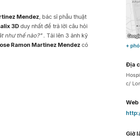
rtinez Mendez
, bác sĩ phẫu thuật
salix 3D
duy nhất để trả lời câu hỏi
ật như thế nào?"
. Tải lên 3 ảnh kỹ
 Jose Ramon Martinez Mendez
có
+ phó
Địa c
Hospi
c/ Lo
Web
http
Giờ 