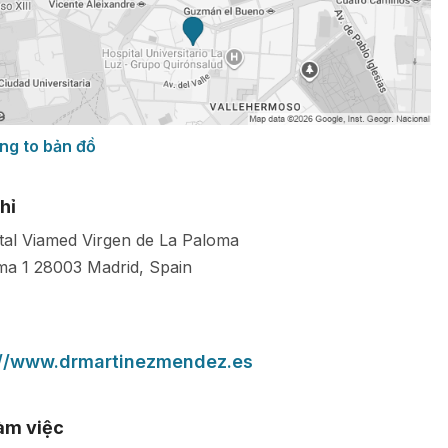
ng to bản đồ
hỉ
tal Viamed Virgen de La Paloma
ma 1
28003
Madrid
,
Spain
://www.drmartinezmendez.es
làm việc