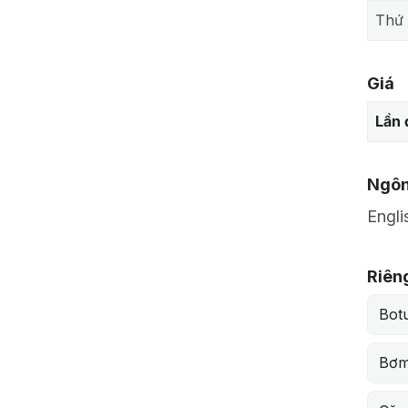
Thứ 
Giá
Lần 
Ngôn
Engli
Riên
Bot
Bơm