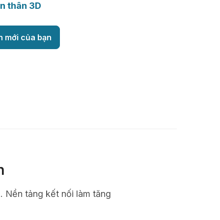
n thân 3D
h mới của bạn
n
n. Nền tảng kết nối làm tăng