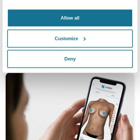
hài lòng với phẫu thuật của mình sau khi nhìn
ảnh mô phỏng 3D Crisalix trước phẫu thuật.*
Allow all
*Khảo sát trực tuyến được tiến hành giữa các bệnh nhân nâng
Customize
ngực đã trải qua phẫu thuật từ tháng 5 năm 2010 đến tháng 9
năm 2011 tại Thụy Sĩ.
Deny