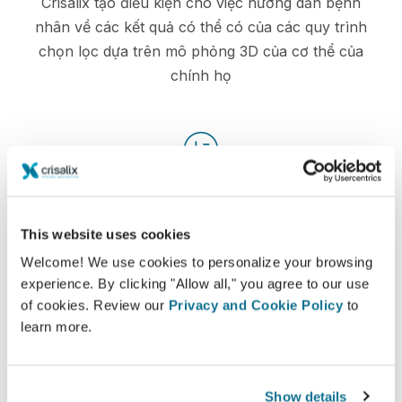
Crisalix tạo điều kiện cho việc hướng dẫn bệnh
nhân về các kết quả có thể có của các quy trình
chọn lọc dựa trên mô phỏng 3D của cơ thể của
chính họ
Tự tin
Tham gia vào quá trình ra quyết định giúp bệnh
This website uses cookies
nhân đưa ra lựa chọn đúng đắn.
Welcome! We use cookies to personalize your browsing
experience. By clicking "Allow all," you agree to our use
of cookies. Review our
Privacy and Cookie Policy
to
learn more.
Hài lòng
100% phụ nữ nói rằng họ đã hài hòng hoặc rất
Show details