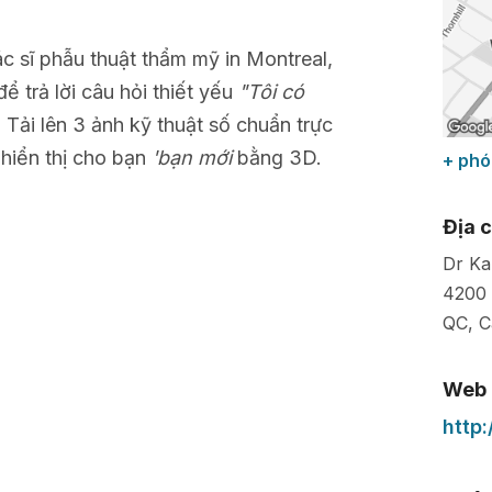
ác sĩ phẫu thuật thẩm mỹ in Montreal,
ể trả lời câu hỏi thiết yếu
"Tôi có
. Tải lên 3 ảnh kỹ thuật số chuẩn trực
 hiển thị cho bạn
'bạn mới
bằng 3D.
+ phó
Địa c
Dr Ka
4200 
QC
,
C
Web
http: