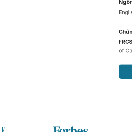
Ngôn
Engli
Chứn
FRC
of C