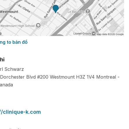
ng to bản đồ
hỉ
rl Schwarz
Dorchester Blvd #200 Westmount
H3Z 1V4
Montreal
-
anada
//clinique-k.com