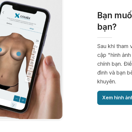
Bạn muốn
bạn?
Sau khi tham 
cập "hình ảnh
chính bạn. Điề
đình và bạn b
khuyên.
Xem hình ản