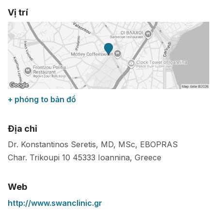
Vị trí
+ phóng to bản đồ
Địa chỉ
Dr. Konstantinos Seretis, MD, MSc, EBOPRAS
Char. Trikoupi 10
45333
Ioannina
,
Greece
Web
http://www.swanclinic.gr