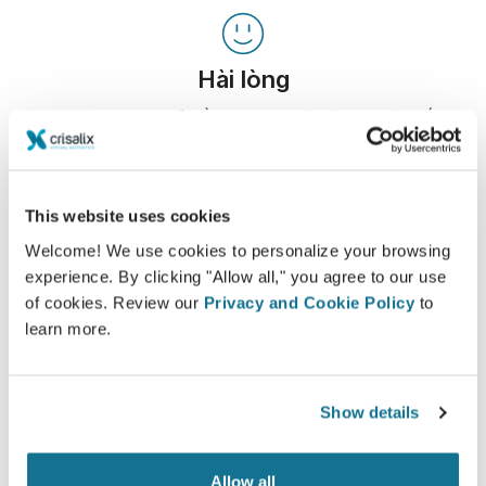
Hài lòng
100% phụ nữ nói rằng họ đã hài hòng hoặc rất
hài lòng với phẫu thuật của mình sau khi nhìn
ảnh mô phỏng 3D Crisalix trước phẫu thuật.*
This website uses cookies
Welcome! We use cookies to personalize your browsing
*Khảo sát trực tuyến được tiến hành giữa các bệnh nhân nâng
experience. By clicking "Allow all," you agree to our use
ngực đã trải qua phẫu thuật từ tháng 5 năm 2010 đến tháng 9
of cookies. Review our
Privacy and Cookie Policy
to
năm 2011 tại Thụy Sĩ.
learn more.
Show details
Allow all