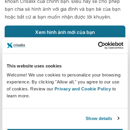
khoản Crisalix của chính bạn. Điều này sẽ cho phép
bạn chia sẻ hình ảnh với gia đình và bạn bè của bạn
hoặc bất cứ ai bạn muốn nhận được lời khuyên.
Xem hình ảnh mới của bạn
This website uses cookies
Dễ dàng và an toàn
Welcome! We use cookies to personalize your browsing
experience. By clicking "Allow all," you agree to our use
Crisalix cam kết bảo vệ quyền riêng tư của bạn
of cookies. Review our
Privacy and Cookie Policy
to
mọi lúc. Máy chủ của chúng tôi được mã hóa
learn more.
đầy đủ: thông tin của bạn vẫn an toàn và riêng
tư.
Show details