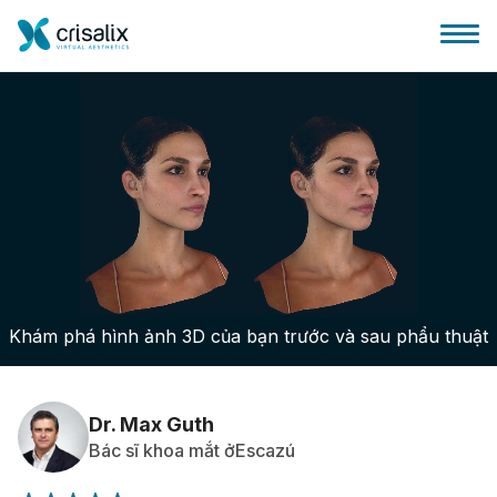
Bác sĩ phẫu thuật
Nền tảng kinh doanh 3D
Khám phá hình ảnh 3D của bạn trước và sau phẩu thuật
Gói
Đánh giá của bệnh nhân
Dr. Max Guth
Bác sĩ khoa mắt ởEscazú