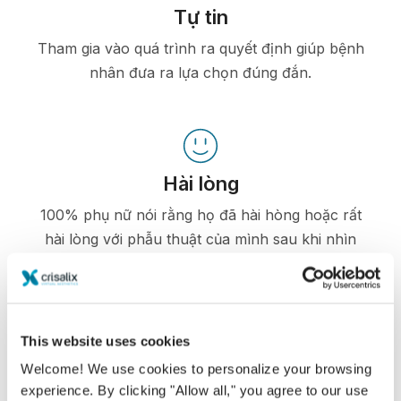
Tự tin
Tham gia vào quá trình ra quyết định giúp bệnh
nhân đưa ra lựa chọn đúng đắn.
Hài lòng
100% phụ nữ nói rằng họ đã hài hòng hoặc rất
hài lòng với phẫu thuật của mình sau khi nhìn
ảnh mô phỏng 3D Crisalix trước phẫu thuật.*
*Khảo sát trực tuyến được tiến hành giữa các bệnh nhân nâng
This website uses cookies
ngực đã trải qua phẫu thuật từ tháng 5 năm 2010 đến tháng 9
Welcome! We use cookies to personalize your browsing
năm 2011 tại Thụy Sĩ.
experience. By clicking "Allow all," you agree to our use