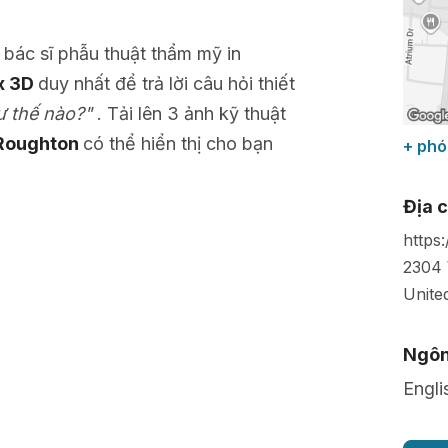
, bác sĩ phẫu thuật thẩm mỹ in
ix 3D
duy nhất để trả lời câu hỏi thiết
hư thế nào?"
. Tải lên 3 ảnh kỹ thuật
 Roughton
có thể hiển thị cho bạn
+ phó
Địa c
https
2304 
Unite
Ngôn
Engli