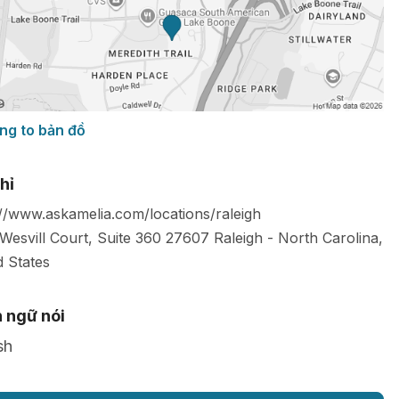
ng to bản đồ
hỉ
://www.askamelia.com/locations/raleigh
Wesvill Court, Suite 360
27607
Raleigh
-
North Carolina
,
d States
 ngữ nói
sh