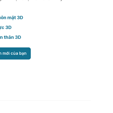
uôn mặt 3D
ực 3D
n thân 3D
h mới của bạn