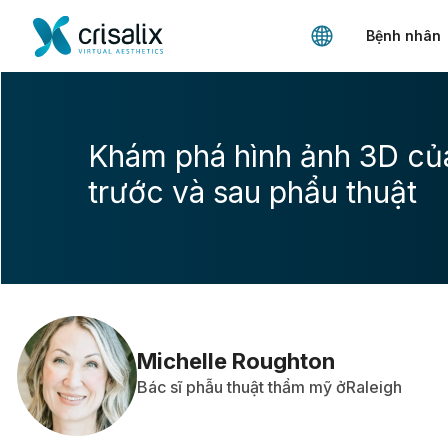
Bệnh nhân
Khám phá hình ảnh 3D củ
trước và sau phẩu thuật
Michelle Roughton
Bác sĩ phẫu thuật thẩm mỹ ởRaleigh