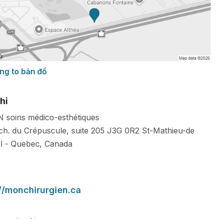
ng to bản đồ
hỉ
soins médico-esthétiques
ch. du Crépuscule, suite 205
J3G 0R2
St-Mathieu-de
l
-
Quebec
,
Canada
://monchirurgien.ca