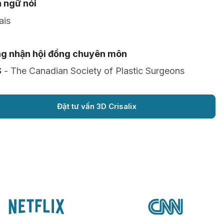
 ngữ nói
ais
g nhận hội đồng chuyên môn
S
- The Canadian Society of Plastic Surgeons
Đặt tư vấn 3D Crisalix