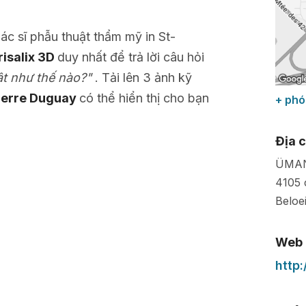
bác sĩ phẫu thuật thẩm mỹ in St-
risalix 3D
duy nhất để trả lời câu hỏi
ật như thế nào?"
. Tải lên 3 ảnh kỹ
ierre Duguay
có thể hiển thị cho bạn
+ phó
Địa c
ÜMAN 
4105 
Beloei
Web
http