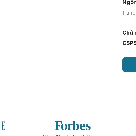
Ngôn
franç
Chứn
CSP