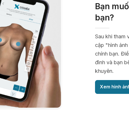
Bạn muốn
bạn?
Sau khi tham 
cập "hình ảnh
chính bạn. Điề
đình và bạn b
khuyên.
Xem hình ản