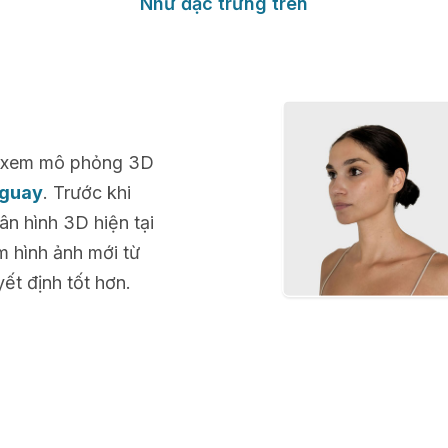
Như đặc trưng trên
để xem mô phỏng 3D
uguay
. Trước khi
n hình 3D hiện tại
m hình ảnh mới từ
ết định tốt hơn.