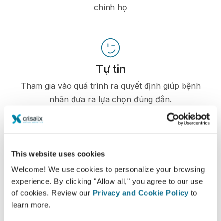
chính họ
Tự tin
Tham gia vào quá trình ra quyết định giúp bệnh
nhân đưa ra lựa chọn đúng đắn.
This website uses cookies
Hài lòng
Welcome! We use cookies to personalize your browsing
100% phụ nữ nói rằng họ đã hài hòng hoặc rất
experience. By clicking "Allow all," you agree to our use
hài lòng với phẫu thuật của mình sau khi nhìn
of cookies. Review our
Privacy and Cookie Policy
to
ảnh mô phỏng 3D Crisalix trước phẫu thuật.*
learn more.