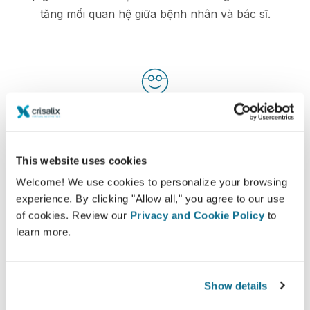
tăng mối quan hệ giữa bệnh nhân và bác sĩ.
Đã thông báo
Crisalix tạo điều kiện cho việc hướng dẫn bệnh
nhân về các kết quả có thể có của các quy trình
This website uses cookies
chọn lọc dựa trên mô phỏng 3D của cơ thể của
Welcome! We use cookies to personalize your browsing
chính họ
experience. By clicking "Allow all," you agree to our use
of cookies. Review our
Privacy and Cookie Policy
to
learn more.
Tự tin
Show details
Tham gia vào quá trình ra quyết định giúp bệnh