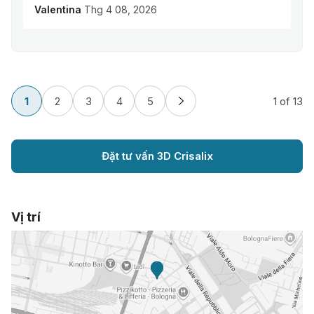
Valentina
Thg 4 08, 2026
1
2
3
4
5
1
of 13
Đặt tư vấn 3D Crisalix
Vị trí