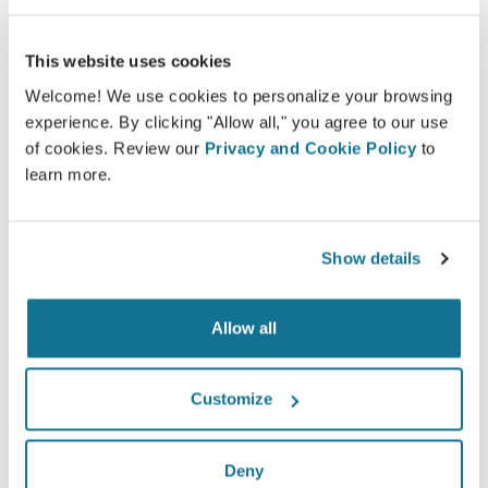
Crisalix tạo điều kiện cho việc hướng dẫn bệnh
nhân về các kết quả có thể có của các quy trình
This website uses cookies
chọn lọc dựa trên mô phỏng 3D của cơ thể của
Welcome! We use cookies to personalize your browsing
chính họ
experience. By clicking "Allow all," you agree to our use
of cookies. Review our
Privacy and Cookie Policy
to
learn more.
Tự tin
Show details
Tham gia vào quá trình ra quyết định giúp bệnh
nhân đưa ra lựa chọn đúng đắn.
Allow all
Customize
Hài lòng
Deny
100% phụ nữ nói rằng họ đã hài hòng hoặc rất