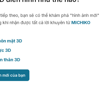
 tiếp theo, bạn sẽ có thể khám phá "hình ảnh mới"
g khi nhận được tất cả lời khuyên từ
MICHIKO
uôn mặt 3D
ực 3D
n thân 3D
h mới của bạn