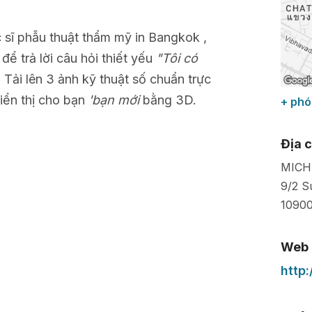
c sĩ phẫu thuật thẩm mỹ in Bangkok ,
để trả lời câu hỏi thiết yếu
"Tôi có
. Tải lên 3 ảnh kỹ thuật số chuẩn trực
iển thị cho bạn
'bạn mới
bằng 3D.
+ phó
Địa c
MICHI
9/2 S
1090
Web
http: