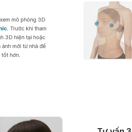
để xem mô phỏng 3D
nic
. Trước khi tham
h 3D hiện tại hoặc
h ảnh mới từ nhà để
 tốt hơn.
Tư vấn 3