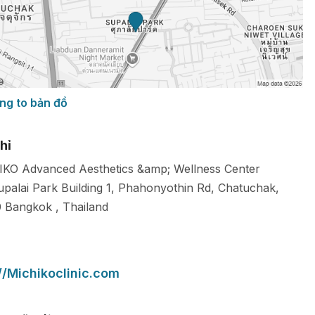
ng to bản đồ
hỉ
KO Advanced Aesthetics &amp; Wellness Center
upalai Park Building 1, Phahonyothin Rd, Chatuchak,
0
Bangkok
,
Thailand
//Michikoclinic.com