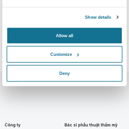
EDIFÍCIO DA ALFÂNDEGA, R. Nova da Alfândega,
4050-430 Porto
Show details
http://espras2022.org/en
Tai iCal
Allow all
Customize
Deny
Công ty
Bác sĩ phẫu thuật thẩm mỹ