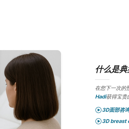
什么是典
在您下一次的
Hadi
获得宝贵
3D面部咨
3D breast 