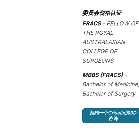
委员会资格认证
FRACS
- FELLOW OF
THE ROYAL
AUSTRALASIAN
COLLEGE OF
SURGEONS
MBBS (FRACS)
-
Bachelor of Medicine
Bachelor of Surgery
预约一个Crisalix的3D
咨询