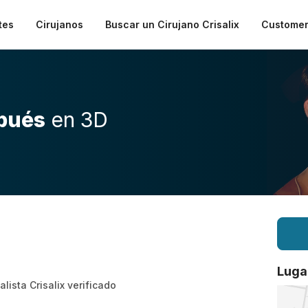
tes
Cirujanos
Buscar un Cirujano Crisalix
Customer
pués
en 3D
Luga
alista Crisalix verificado