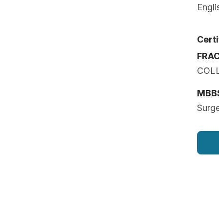
Engli
Cert
FRA
COL
MBBS
Surg