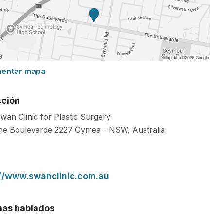
mentar mapa
cción
wan Clinic for Plastic Surgery
he Boulevarde
2227
Gymea
-
NSW
,
Australia
://www.swanclinic.com.au
mas hablados