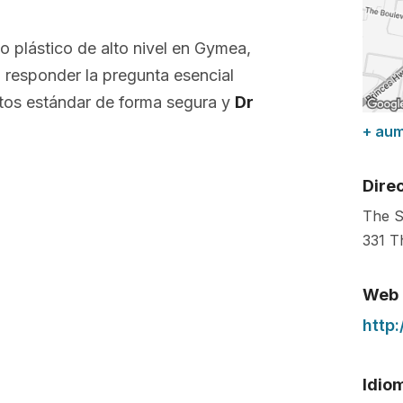
no plástico de alto nivel en Gymea,
 responder la pregunta esencial
tos estándar de forma segura y
Dr
+ au
Dire
The S
331 T
Web
http
Idio