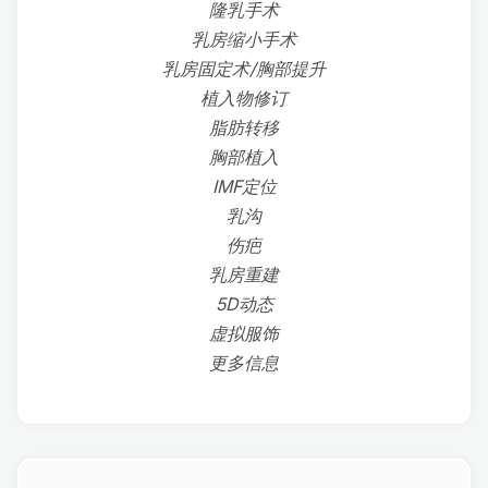
隆乳手术
乳房缩小手术
乳房固定术/胸部提升
植入物修订
脂肪转移
胸部植入
IMF定位
乳沟
伤疤
乳房重建
5D动态
虚拟服饰
更多信息