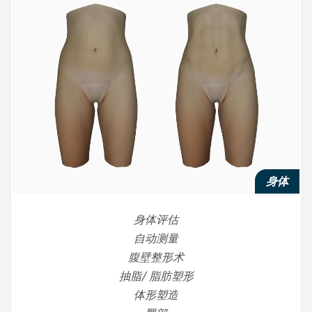
身体
身体评估
自动测量
腹壁整形术
抽脂/ 脂肪塑形
体形塑造