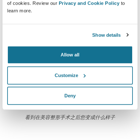
器是完全加密的：您的信息是安全并且私密的。
of cookies. Review our
Privacy and Cookie Policy
to
learn more.
Show details
高新技术
超过100国家的医生们，已经开始使用第一部基于网
Allow all
络，适用于美容整形手术的3D模拟器，同时，一些美
容整容协会也极力推荐它。
Customize
Deny
在3D模拟仿真当中崭新的自己
看到在美容整形手术之后您变成什么样子