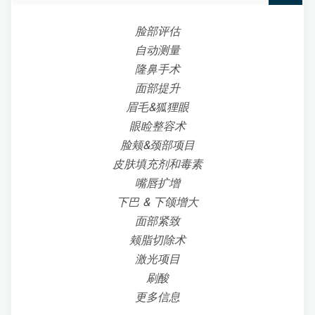
脸部评估
自动测量
隆鼻手术
面部提升
眉毛&狐狸眼
眼睑整容术
脸颊&颈部项目
皮肤填充剂和毒素
嘴唇扩增
下巴 & 下颌增大
面部紧致
颊脂切除术
激光项目
刷酸
更多信息