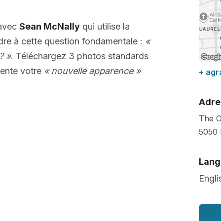
 avec
Sean McNally
qui utilise la
dre à cette question fondamentale :
«
? »
. Téléchargez 3 photos standards
ente votre
« nouvelle apparence »
+ agr
Adre
The O
5050 
Lang
Engli