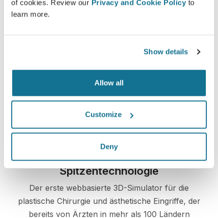
of cookies. Review our
Privacy and Cookie Policy
to
learn more.
Einfach und sicher
Show details
Crisalix hat sich dazu verpflichtet, Ihre
Privatsphäre zu jeder Zeit zu schützen. Unsere
Allow all
Server sind allesamt vollständig verschlüsselt,
wodurch die Sicherheit und der Schutz Ihrer
Daten garantiert werden.
Customize
Deny
Spitzentechnologie
Der erste webbasierte 3D-Simulator für die
plastische Chirurgie und ästhetische Eingriffe, der
bereits von Ärzten in mehr als 100 Ländern