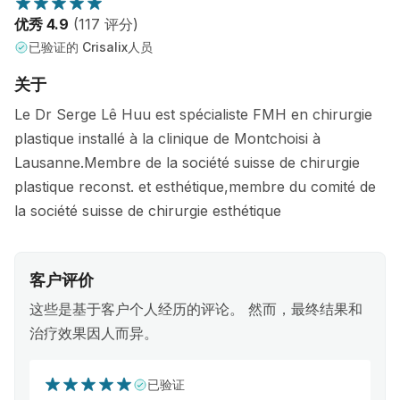
优秀 4.9
(117 评分)
已验证的 Crisalix人员
关于
Le Dr Serge Lê Huu est spécialiste FMH en chirurgie
plastique installé à la clinique de Montchoisi à
Lausanne.Membre de la société suisse de chirurgie
plastique reconst. et esthétique,membre du comité de
la société suisse de chirurgie esthétique
客户评价
这些是基于客户个人经历的评论。 然而，最终结果和
治疗效果因人而异。
已验证