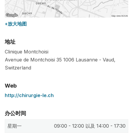
+放大地图
地址
Clinique Montchoisi
Avenue de Montchoisi 35
1006
Lausanne
-
Vaud
,
Switzerland
Web
http://chirurgie-le.ch
办公时间
星期一
09:00 - 12:00 以及 14:00 - 17:30