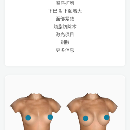
嘴唇扩增
下巴 & 下颌增大
面部紧致
颊脂切除术
激光项目
刷酸
更多信息