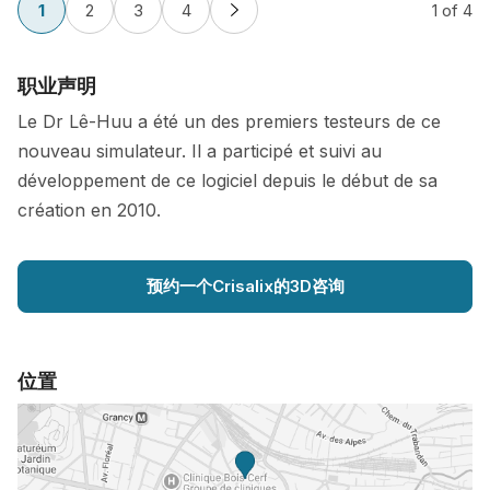
1
2
3
4
1
of 4
职业声明
Le Dr Lê-Huu a été un des premiers testeurs de ce
nouveau simulateur. Il a participé et suivi au
développement de ce logiciel depuis le début de sa
création en 2010.
预约一个Crisalix的3D咨询
位置