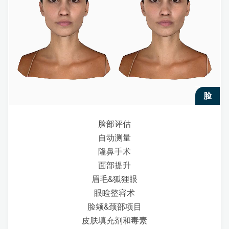
脸
脸部评估
自动测量
隆鼻手术
面部提升
眉毛&狐狸眼
眼睑整容术
脸颊&颈部项目
皮肤填充剂和毒素