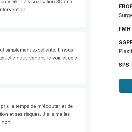
conseils. La visualisation 3D m'a
EBO
ntervention.
Surg
FMH
SGP
ut simplement excellente. Il nous
Plast
laquelle nous venons le voir et cela
SPS
-
 pris le temps de m'écouter et de
ion et ses risques. J'ai aimé les
u non.