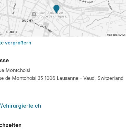
te vergrößern
sse
que Montchoisi
e de Montchoisi 35
1006
Lausanne
-
Vaud
,
Switzerland
//chirurgie-le.ch
chzeiten