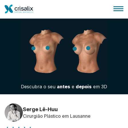
Página inicial para cirurgiões
Plataforma 3D de business
Descubra o seu
antes
e
depois
em 3D
Planos
Avaliações dos pacientes
Serge Lê-Huu
Cirurgião Plástico em Lausanne