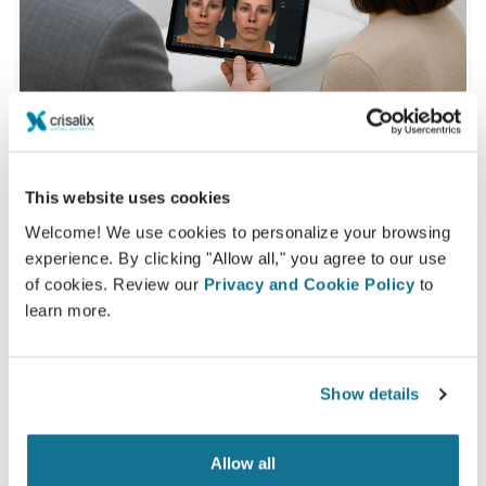
This website uses cookies
Assista ao vídeo e veja como funciona!
Welcome! We use cookies to personalize your browsing
Durante sua próxima consulta você poderá descobrir
experience. By clicking "Allow all," you agree to our use
seu "novo eu" enquanto recebe informações
of cookies. Review our
Privacy and Cookie Policy
to
detalhadas por parte de
Serge Lê-Huu
learn more.
Consulta facial 3D
Consulta de mama 3D
Show details
Veja sua simulação agora!
Allow all