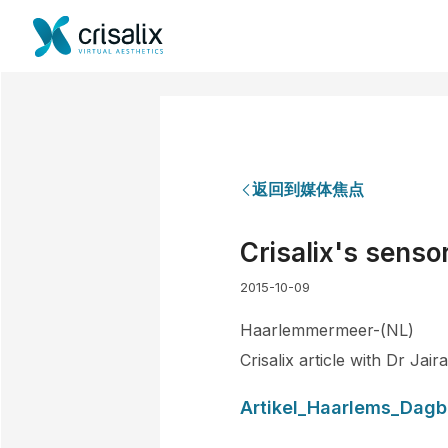
返回到媒体焦点
Crisalix's senso
2015-10-09
Haarlemmermeer-(NL)
Crisalix article with Dr Ja
Artikel_Haarlems_Dagbl