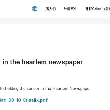
病人们
外科医生
寻找Crisalix
r in the haarlem newspaper
irath holding the sensor in the Haarlem Newspaper
ad_09-10_Crisalix.pdf