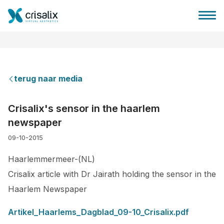
terug naar media
Huis chirurg
Crisalix's sensor in the haarlem
newspaper
3D business platform
09-10-2015
Pakketten
Haarlemmermeer-(NL)
Crisalix article with Dr Jairath holding the sensor in the
Patiëntrecensies
Haarlem Newspaper
Artikel_Haarlems_Dagblad_09-10_Crisalix.pdf