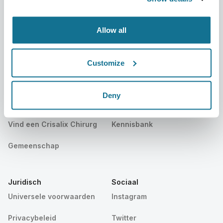
Publicaties
Patiëntrecensies
Allow all
Evenementen
Customer Stories
Resources
Customize
Patiënten
Support
Deny
Terug naar patiënten
Contacteer ons
Vind een Crisalix Chirurg
Kennisbank
Gemeenschap
Juridisch
Sociaal
Universele voorwaarden
Instagram
Privacybeleid
Twitter