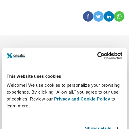
This website uses cookies
Welcome! We use cookies to personalize your browsing
Bedrijf
Chirurgen
experience. By clicking "Allow all," you agree to our use
Over ons
Terug naar Chirurgen
of cookies. Review our
Privacy and Cookie Policy
to
learn more.
Banen
3D business manager
Nieuws
Pakketten voor chirurgen
Show details