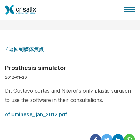
返回到媒体焦点
外科医生之家
Prosthesis simulator
2012-01-29
3D商务平台
Dr. Gustavo cortes and Niteroi's only plastic surgeon
套餐
to use the software in their consultations.
ofluminese_jan_2012.pdf
客户评价