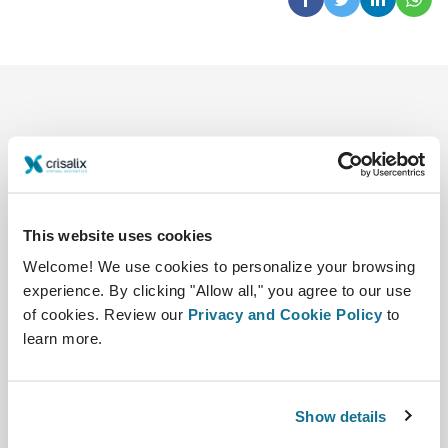
This website uses cookies
公司
外科医生
Welcome! We use cookies to personalize your browsing
关于我们
外科医生之家
experience. By clicking "Allow all," you agree to our use
of cookies. Review our
Privacy and Cookie Policy
to
职业
3D业务经理
learn more.
新闻
外科医生套餐
出版物
客户评价
Show details