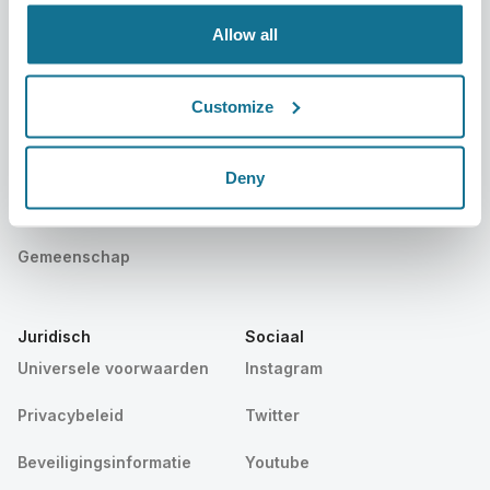
Evenementen
Customer Stories
Allow all
Resources
Customize
Patiënten
Support
Terug naar patiënten
Contacteer ons
Deny
Vind een Crisalix Chirurg
Kennisbank
Gemeenschap
Juridisch
Sociaal
Universele voorwaarden
Instagram
Privacybeleid
Twitter
Beveiligingsinformatie
Youtube