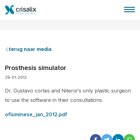
terug naar media
Huis chirurg
Prosthesis simulator
29-01-2012
3D business platform
Dr. Gustavo cortes and Niteroi's only plastic surgeon
Pakketten
to use the software in their consultations.
ofluminese_jan_2012.pdf
Patiëntrecensies