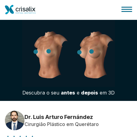
Página inicial para cirurgiões
Plataforma 3D de business
Descubra o seu
antes
e
depois
em 3D
Planos
Avaliações dos pacientes
Dr. Luis Arturo Fernández
Cirurgião Plástico em Querétaro