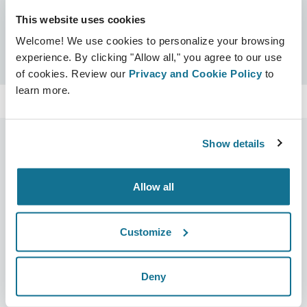
This website uses cookies
Certificados
Welcome! We use cookies to personalize your browsing
Certificado Crisalix
Busca
experience. By clicking "Allow all," you agree to our use
of cookies. Review our
Privacy and Cookie Policy
to
learn more.
Show details
Empresa
Cirurgiões
Allow all
Sobre nós
Início para cirurgiões
Carreiras
Gestor de negócios 3D
Customize
Notícias
Planos do cirurgião/da
cirurgiã
Deny
Publicações
Avaliações dos pacientes