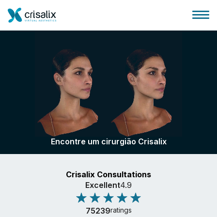
Página inicial para cirurgiões
Plataforma 3D de business
Encontre um cirurgião Crisalix
Planos
Crisalix Consultations
Avaliações dos pacientes
Excellent
4.9
75239
ratings