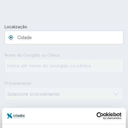
Localização
Type 3 or more characters for results.
Nome do Cirurgião ou Clínica
Procedimento
Distância
10km
100km
500km