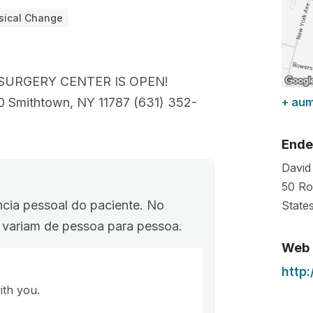
sical Change
SURGERY CENTER IS OPEN!
 Smithtown, NY 11787 (631) 352-
+ au
Ende
David
50 Ro
ncia pessoal do paciente. No
State
o variam de pessoa para pessoa.
Web
http
ith you.