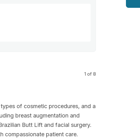
1
of 8
all types of cosmetic procedures, and a
luding breast augmentation and
razilian Butt Lift and facial surgery.
ith compassionate patient care.