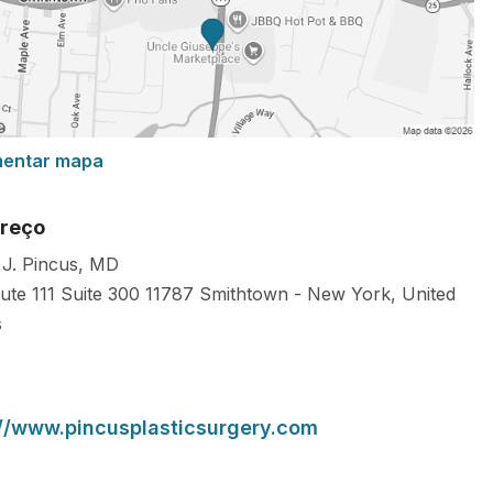
mentar mapa
reço
 J. Pincus, MD
ute 111 Suite 300
11787
Smithtown
-
New York
,
United
s
://www.pincusplasticsurgery.com