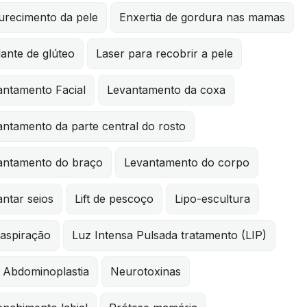
urecimento da pele
Enxertia de gordura nas mamas
ante de glúteo
Laser para recobrir a pele
antamento Facial
Levantamento da coxa
ntamento da parte central do rosto
antamento do braço
Levantamento do corpo
ntar seios
Lift de pescoço
Lipo-escultura
oaspiração
Luz Intensa Pulsada tratamento (LIP)
i Abdominoplastia
Neurotoxinas