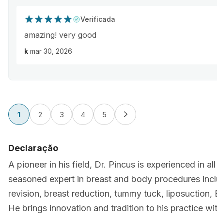
Verificada
amazing! very good
k
mar 30, 2026
1
2
3
4
5
Declaração
A pioneer in his field, Dr. Pincus is experienced in 
seasoned expert in breast and body procedures inc
revision, breast reduction, tummy tuck, liposuction, B
He brings innovation and tradition to his practice w