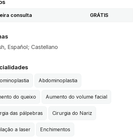
os
eira consulta
GRÁTIS
mas
sh, Español; Castellano
cialidades
ominoplastia
Abdominoplastia
ento do queixo
Aumento do volume facial
rgia das pálpebras
Cirurgia do Nariz
lação a laser
Enchimentos