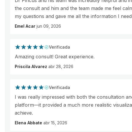
Dr Pincus and his team was incredibly helpful and i
the consult and him and the team made me feel calm
my questions and gave me all the information I need
Emel Acar
jun 09, 2026
Verificada
Amazing consult! Great experience.
Priscila Alvarez
abr 28, 2026
Verificada
I was really impressed with both the consultation and 
platform—it provided a much more realistic visualiza
achieve.
Elena Abbate
abr 15, 2026