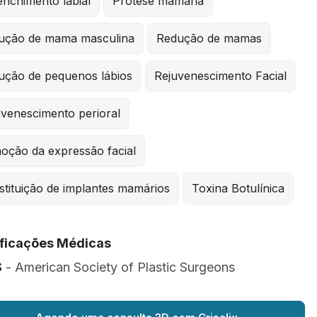
nchimento labial
Prótese mamária
ução de mama masculina
Redução de mamas
ução de pequenos lábios
Rejuvenescimento Facial
uvenescimento perioral
oção da expressão facial
tituição de implantes mamários
Toxina Botulínica
ificações Médicas
S
- American Society of Plastic Surgeons