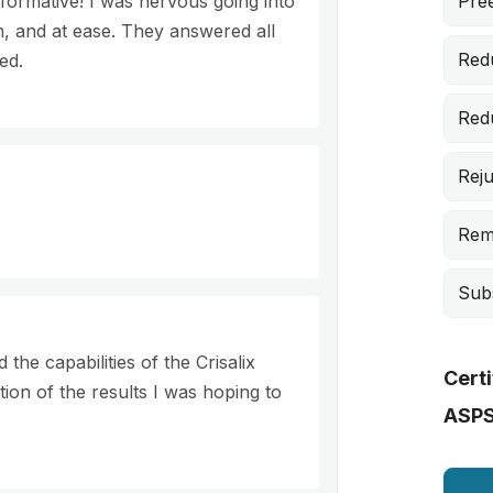
Pree
nformative! I was nervous going into
, and at ease. They answered all
Red
ed.
Red
Rej
Rem
Subs
the capabilities of the Crisalix
Cert
tion of the results I was hoping to
ASP