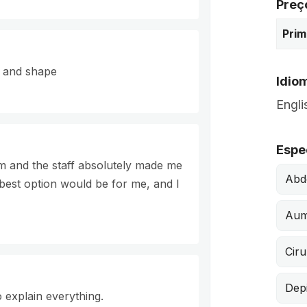
Preç
Prim
e and shape
Idio
Engli
Espe
im and the staff absolutely made me
Abd
best option would be for me, and I
Aum
Ciru
Depi
 explain everything.