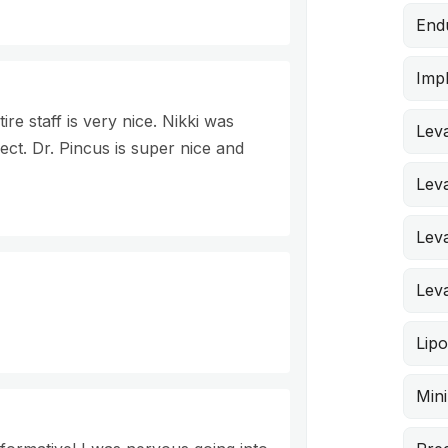
End
Impl
re staff is very nice. Nikki was
Lev
ct. Dr. Pincus is super nice and
Leva
Lev
Leva
Lip
Min