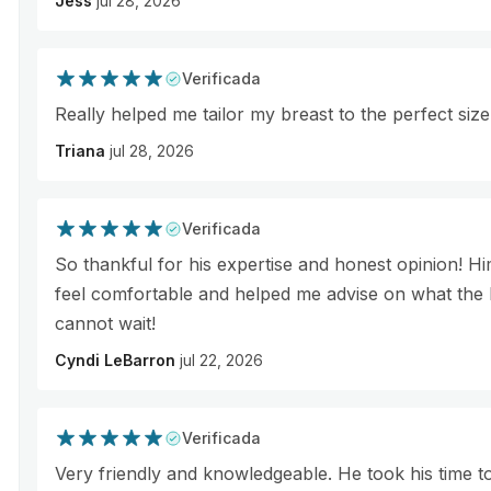
Jess
jul 28, 2026
Verificada
Really helped me tailor my breast to the perfect siz
Triana
jul 28, 2026
Verificada
So thankful for his expertise and honest opinion! H
feel comfortable and helped me advise on what the 
cannot wait!
Cyndi LeBarron
jul 22, 2026
Verificada
Very friendly and knowledgeable. He took his time to