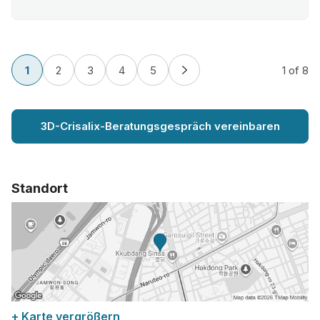
1
2
3
4
5
1
of 8
3D-Crisalix-Beratungsgespräch vereinbaren
Standort
+ Karte vergrößern