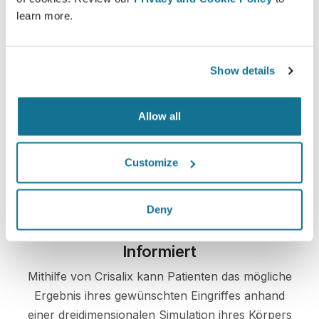
learn more.
Verbesserte Patientenbetreuung
Show details
Crisalix ist ein innovatives Hilfsmittel, das die
Kommunikation zwischen Ärzten und Patienten
Allow all
verbessert. Die vernetzte Plattform stärkt die
Beziehung zwischen Patienten und ihren Ärzten.
Customize
Deny
Informiert
Mithilfe von Crisalix kann Patienten das mögliche
Ergebnis ihres gewünschten Eingriffes anhand
einer dreidimensionalen Simulation ihres Körpers