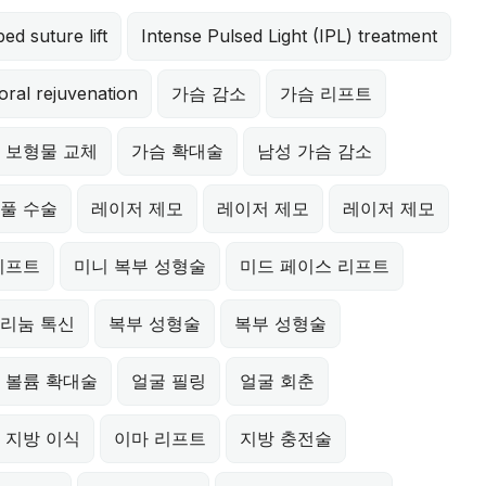
ed suture lift
Intense Pulsed Light (IPL) treatment
oral rejuvenation
가슴 감소
가슴 리프트
 보형물 교체
가슴 확대술
남성 가슴 감소
풀 수술
레이저 제모
레이저 제모
레이저 제모
리프트
미니 복부 성형술
미드 페이스 리프트
리눔 톡신
복부 성형술
복부 성형술
 볼륨 확대술
얼굴 필링
얼굴 회춘
 지방 이식
이마 리프트
지방 충전술