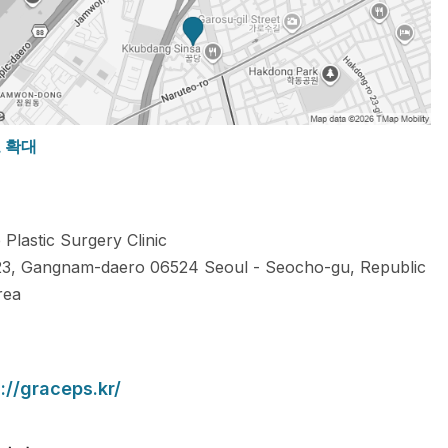
도 확대
 Plastic Surgery Clinic
23, Gangnam-daero
06524
Seoul
-
Seocho-gu
,
Republic
rea
://graceps.kr/