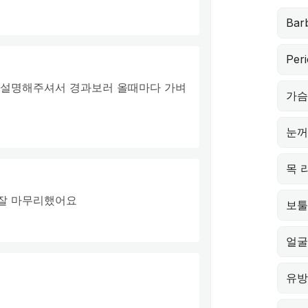
Barb
Peri
 설명해주셔서 경과보러 올때마다 가벼
가슴
눈꺼
목 
잘 마무리했어요
보툴
얼굴
유방