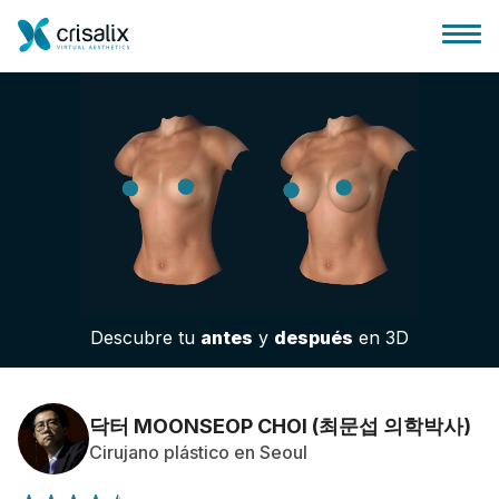
Página de inicio
Plataforma 3D de negocio
Descubre tu
antes
y
después
en 3D
Planes y Precios
Reseñas de pacientes
닥터 MOONSEOP CHOI (최문섭 의학박사)
Cirujano plástico en Seoul