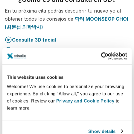
En tu próxima cita podrás descubrir tu nuevo yo al
obtener todos los consejos de
닥터 MOONSEOP CHOI
(최문섭 의학박사)
Consulta 3D facial
Consulta 3D pecho
Consulta 3D cuerpo
This website uses cookies
¡Mira tu nuevo tú ahora!
Welcome! We use cookies to personalize your browsing
experience. By clicking "Allow all," you agree to our use
of cookies. Review our
Privacy and Cookie Policy
to
learn more.
Aumenta el nivel de atención al
Show details