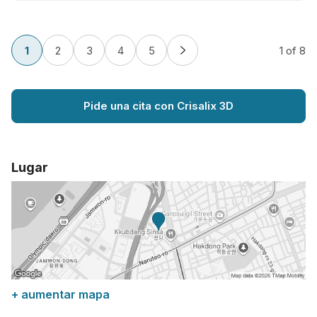
1
2
3
4
5
1
of 8
Pide una cita con Crisalix 3D
Lugar
+ aumentar mapa