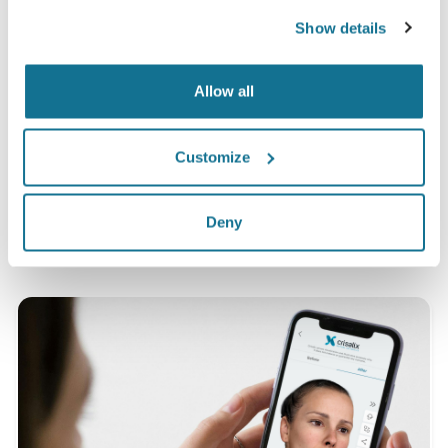
100% der Frauen gaben an, entweder zufrieden
Show details
oder sehr zufrieden mit dem Ergebnis ihrer
Operation zu sein, nachdem sie vor dem Eingriff
Allow all
eine Crisalix 3D-Simulation gesehen hatten.*
Customize
*Online-Befragung von Brustvergrößerungspatientinnen, die
sich zwischen Mai 2010 und September 2011 einer Operation in
der Schweiz unterzogen haben.
Deny