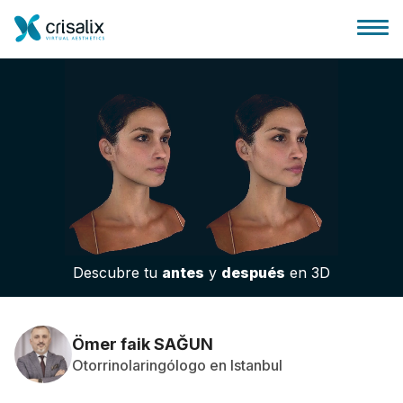
Página de inicio
Plataforma 3D de negocio
Descubre tu
antes
y
después
en 3D
Planes y Precios
Reseñas de pacientes
Ömer faik SAĞUN
Otorrinolaringólogo en Istanbul