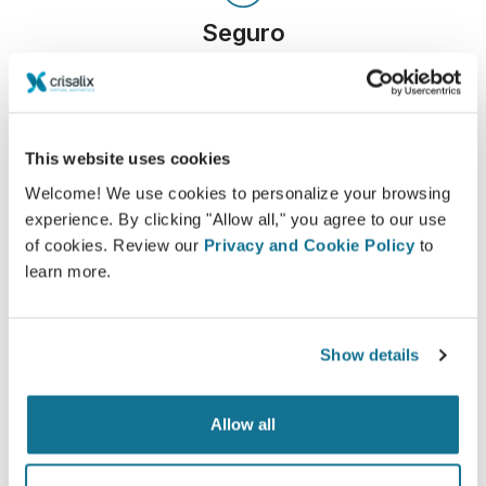
Seguro
Estar involucrado en el proceso de decisión
ayuda a los pacientes a tomar la decisión
adecuada.
This website uses cookies
Welcome! We use cookies to personalize your browsing
experience. By clicking "Allow all," you agree to our use
of cookies. Review our
Privacy and Cookie Policy
to
Satisfecho
learn more.
El 100% de las mujeres afirmó estar satisfechas
o muy satisfechas con la cirugía después de
Show details
haber visto una simulación 3D de Crisalix antes
de someterse a ella.*
Allow all
*Encuesta en línea realizada entre pacientes de aumento de