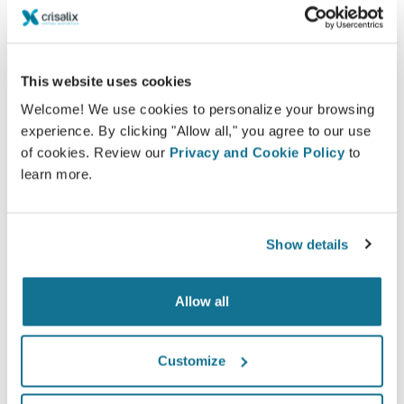
Confiantes
Estar envolvido no processo de decisão ajuda os
pacientes a fazerem suas escolhas.
This website uses cookies
Welcome! We use cookies to personalize your browsing
experience. By clicking "Allow all," you agree to our use
of cookies. Review our
Privacy and Cookie Policy
to
learn more.
Satisfeitos
100% das mulheres afirmaram que estavam
Show details
satisfeitas ou muito satisfeitas com a cirurgia
depois de terem visto a simulação 3D antes da
operação*.
Allow all
Customize
*Pesquisa Online realizada com pacientes que se submeteram
a uma cirurgia de aumento mamário entre Maio de 2010 e