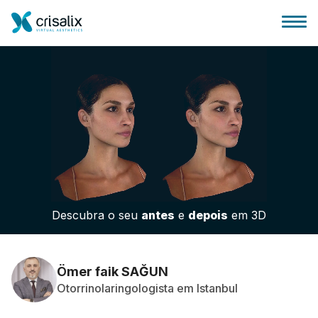
Página inicial para cirurgiões
Plataforma 3D de business
Descubra o seu
antes
e
depois
em 3D
Planos
Avaliações dos pacientes
Ömer faik SAĞUN
Otorrinolaringologista em Istanbul