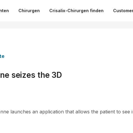
nten
Chirurgen
Crisalix-Chirurgen finden
Customer
te
ine seizes the 3D
e launches an application that allows the patient to see in