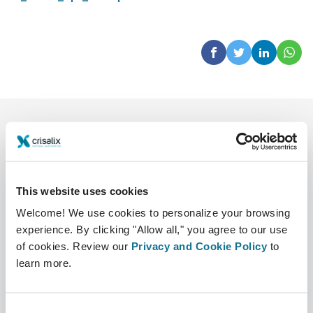
This website uses cookies
Welcome! We use cookies to personalize your browsing
Công ty
Bác sĩ phẫu thuật thẩm mỹ
experience. By clicking "Allow all," you agree to our use
of cookies. Review our
Privacy and Cookie Policy
to
Về chúng tôi
Bác sĩ phẫu thuật
learn more.
Tuyển dụng
Quản lý 3D
Tin mới
Kế hoạch của bác sĩ phẫu