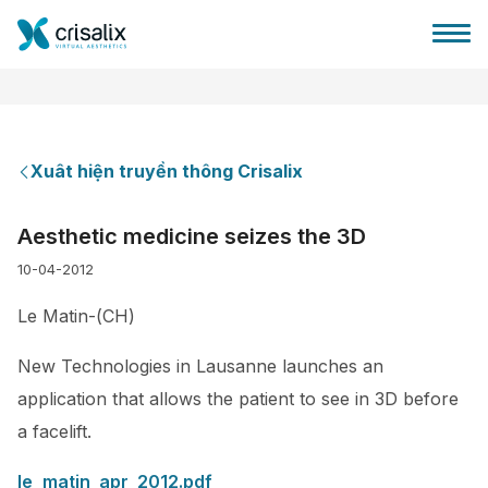
Xuât hiện truyền thông Crisalix
Bác sĩ phẫu thuật
Aesthetic medicine seizes the 3D
10-04-2012
Nền tảng kinh doanh 3D
Le Matin-(CH)
Gói
New Technologies in Lausanne launches an
application that allows the patient to see in 3D before
Đánh giá của bệnh nhân
a facelift.
le_matin_apr_2012.pdf