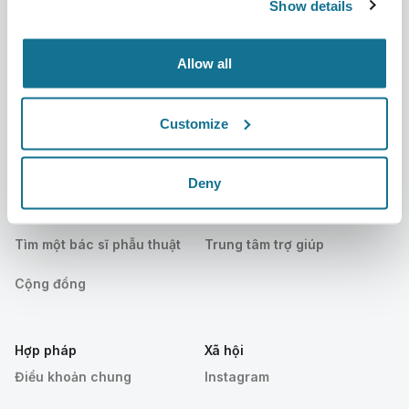
Show details
thuật
Ấn phẩm
Đánh giá của bệnh nhân
Allow all
Sự kiện
Customer Stories
Resources
Customize
Bệnh nhân
Hỗ trợ
Deny
Bệnh nhân
Liên hệ chúng tôi
Tìm một bác sĩ phẫu thuật
Trung tâm trợ giúp
Cộng đồng
Hợp pháp
Xã hội
Điều khoản chung
Instagram