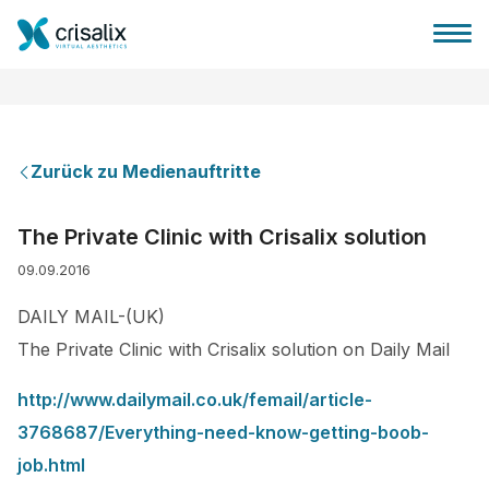
Zurück zu Medienauftritte
Startseite für Chirurgen
The Private Clinic with Crisalix solution
09.09.2016
3D-Business-Plattform
DAILY MAIL-(UK)
Pläne
The Private Clinic with Crisalix solution on Daily Mail
http://www.dailymail.co.uk/femail/article-
Bewertungen von Patienten
3768687/Everything-need-know-getting-boob-
job.html