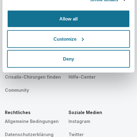
Veröffentlichungen
Bewertungen von Patienten
Allow all
Veranstaltungen
Customer Stories
Resources
Customize
Patienten
Beratung
Deny
Patientenstartseite
Kontakt
Crisalix-Chirurgen finden
Hilfe-Center
Community
Rechtliches
Soziale Medien
Allgemeine Bedingungen
Instagram
Datenschutzerklärung
Twitter