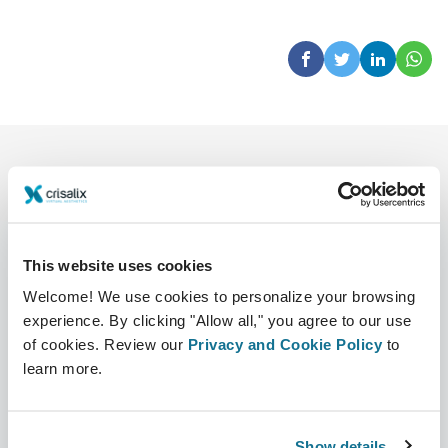
This website uses cookies
Welcome! We use cookies to personalize your browsing
Unternehmen
Chirurgen
experience. By clicking "Allow all," you agree to our use
Über uns
Chirurgenstartseite
of cookies. Review our
Privacy and Cookie Policy
to
learn more.
Karriere
3D-Business-Manager
Neuigkeiten
Pläne für Chirurgen
Show details