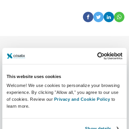
This website uses cookies
Welcome! We use cookies to personalize your browsing
회사
성형외과의사
experience. By clicking "Allow all," you agree to our use
회사 소개
성형외과의사 홈
of cookies. Review our
Privacy and Cookie Policy
to
learn more.
커리어
3D 비즈니스 관리자
뉴스
성형외과의사 플랜
Show details