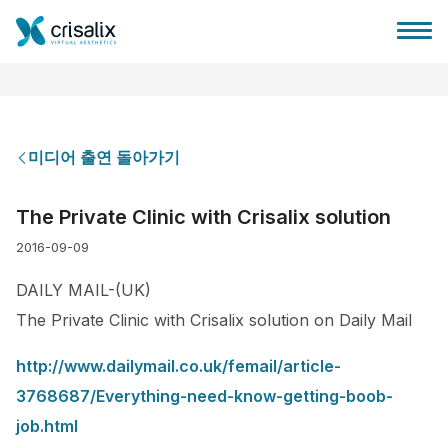
미디어 출연 돌아가기
성형외과 홈
The Private Clinic with Crisalix solution
2016-09-09
3D 비즈니스 플랫폼
DAILY MAIL-(UK)
플랜
The Private Clinic with Crisalix solution on Daily Mail
http://www.dailymail.co.uk/femail/article-
환자 후기
3768687/Everything-need-know-getting-boob-
job.html