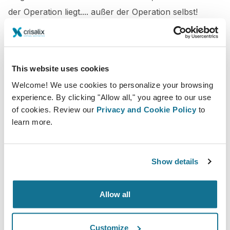
der Operation liegt.... außer der Operation selbst!
Diese ultimative und bahnbrechende Lösung wurde
This website uses cookies
dank jahrelanger medizinischer und wissenschaftlicher
Welcome! We use cookies to personalize your browsing
Spitzenforschung in Kombination mit modernster 3D-
experience. By clicking "Allow all," you agree to our use
und 4D-Bildgebungstechnologie unseres Forschungs-
of cookies. Review our
Privacy and Cookie Policy
to
und Entwicklungsteams ermöglicht.
learn more.
Zu guter Letzt: um Ihnen einen
Show details
klaren
Wettbewerbsvorteil
durch dieses einzigartige
Unterscheidungsmerkmal zu ermöglichen, freuen wir
Allow all
uns, es Ihnen als
LIMITIERTE PREMIUM-
AUSGABE
vorstellen zu können.
Customize